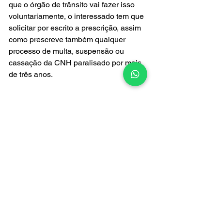
que o órgão de trânsito vai fazer isso 
voluntariamente, o interessado tem que 
solicitar por escrito a prescrição, assim 
como prescreve também qualquer 
processo de multa, suspensão ou 
cassação da CNH paralisado por mais 
de três anos.
Há casos que o processo de 
suspensão é aberto dois anos depois 
do condutor ter atingido a soma de 
20
pontos, 
isso nos casos antigos, não 
podemos esquecer da nova regra 
como mencionamos no artigo acima de
20
 pontos foi aumentado limite de 
40
pontos,
Portanto você receber uma notificação 
de abertura de processo de suspensão 