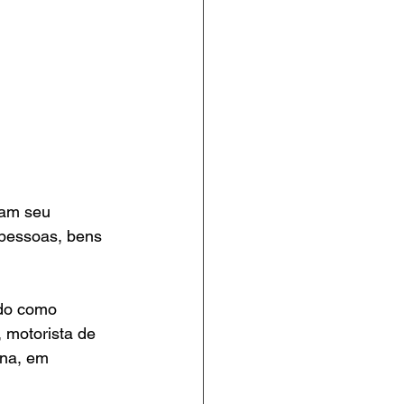
ram seu 
 pessoas, bens 
do como 
, motorista de 
ana, em 