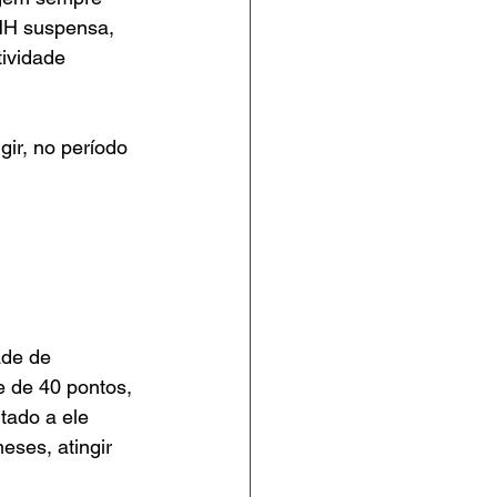
CNH suspensa, 
ividade 
ir, no período 
ade de 
e de 40 pontos, 
tado a ele 
eses, atingir 