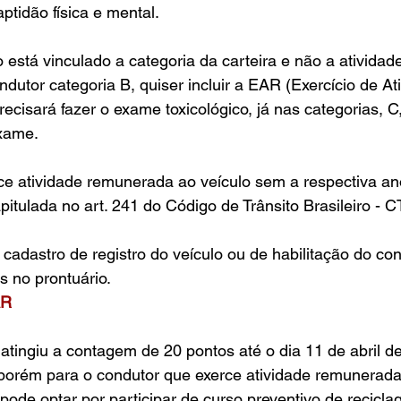
ptidão física e mental.
 está vinculado a categoria da carteira e não a ativida
ndutor categoria B, quiser incluir a EAR (Exercício de At
cisará fazer o exame toxicológico, já nas categorias, C
exame.
ce atividade remunerada ao veículo sem a respectiva a
pitulada no art. 241 do Código de Trânsito Brasileiro - C
 cadastro de registro do veículo ou de habilitação do con
s no prontuário.
AR
atingiu a contagem de 20 pontos até o dia 11 de abril 
porém para o condutor que exerce atividade remunerada,
 pode optar por participar de curso preventivo de recic