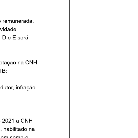
de remunerada. 
ividade 
, D e E será 
notação na CNH 
TB:
dutor, infração 
de 2021 a CNH 
 habilitado na 
lagem sempre 