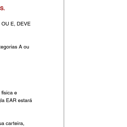
S.
 D OU E, DEVE 
tegorias A ou 
física e 
gla EAR estará 
a carteira, 