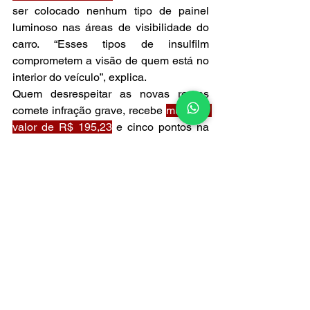
ser colocado nenhum tipo de painel 
luminoso nas áreas de visibilidade do 
carro. “Esses tipos de insulfilm 
comprometem a visão de quem está no 
interior do veículo”, explica.
Quem desrespeitar as novas regras 
comete infração grave, recebe 
multa no 
valor de R$ 195,23
 e cinco pontos na 
Carteira Nacional de Habilitação 
(CNH).
Fonte: Detran/MS
Ver tudo
Posts recentes