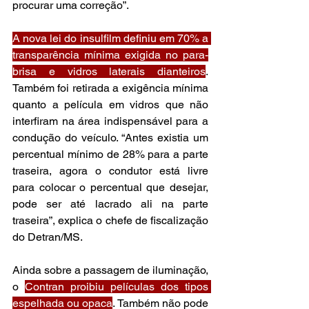
procurar uma correção”.
A nova lei do insulfilm definiu em 70% a 
transparência mínima exigida no para-
brisa e vidros laterais dianteiros
. 
Também foi retirada a exigência mínima 
quanto a película em vidros que não 
interfiram na área indispensável para a 
condução do veículo. “Antes existia um 
percentual mínimo de 28% para a parte 
traseira, agora o condutor está livre 
para colocar o percentual que desejar, 
pode ser até lacrado ali na parte 
traseira”, explica o chefe de fiscalização 
do Detran/MS.
Ainda sobre a passagem de iluminação, 
o 
Contran proibiu películas dos tipos 
espelhada ou opaca
. Também não pode 