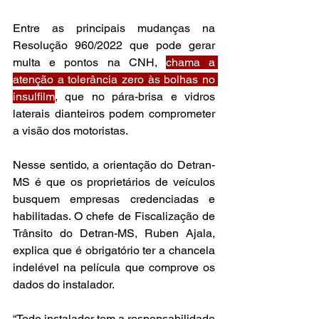
Entre as principais mudanças na 
Resolução 960/2022 que pode gerar 
multa e pontos na CNH, 
chama a 
atenção a tolerância zero às bolhas no 
insulfilm
, que no pára-brisa e vidros 
laterais dianteiros podem comprometer 
a visão dos motoristas.
Nesse sentido, a orientação do Detran-
MS é que os proprietários de veículos 
busquem empresas credenciadas e 
habilitadas. O chefe de Fiscalização de 
Trânsito do Detran-MS, Ruben Ajala, 
explica que é obrigatório ter a chancela 
indelével na película que comprove os 
dados do instalador.
“Todo instalador tem a responsabilidade 