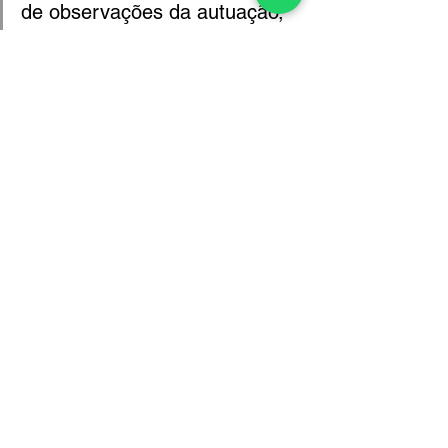
de observações da autuação, 
o motivo pelo qual a 
abordagem não foi realizada)”.
Algumas pessoas questionam ainda 
sobre a autuação sem abordagem, 
alegando que é a palavra do agente 
contra a do condutor, para a 
infelicidade do condutor a palavra do 
agente vale mais do que a do condutor.
Ver tudo
Posts recentes