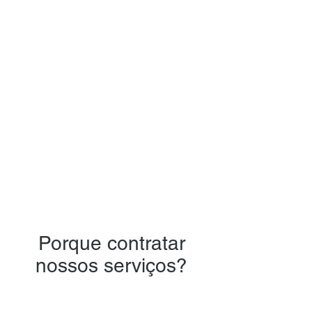
É mais fácil do que
parece
Porquê as pessoas acham que é
tão difícil anular uma multa de
trânsito, alguns dizem até que é
impossivel ganhar do Detran, tudo
isso é mito, esse video é um
breve exemplo.
Porque contratar
nossos serviços?